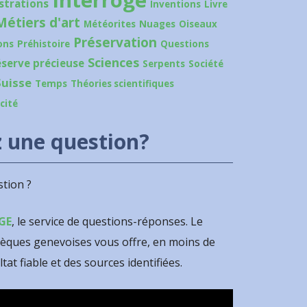
Interroge
ustrations
Inventions
Livre
Métiers d'art
Météorites
Nuages
Oiseaux
Préservation
ons
Préhistoire
Questions
Sciences
éserve précieuse
Serpents
Société
Suisse
Temps
Théories scientifiques
icité
 une question?
tion ?
GE
, le service de questions-réponses. Le
hèques genevoises vous offre, en moins de
ltat fiable et des sources identifiées.