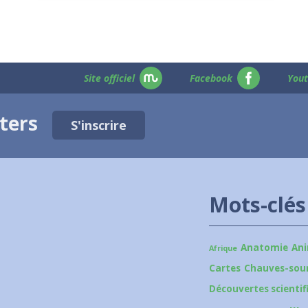
Site officiel
Facebook
You
tters
S'inscrire
Mots-clés
Anatomie
An
Afrique
Cartes
Chauves-sour
Découvertes scientif