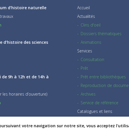
um d’histoire naturelle
Accueil
travaux
Actualités
h
Clins d'oeil
Dossiers thématiques
 d’histoire des sciences
Animations
Services
Consultation
Prêt
i de 9h à 12h et de 14h à
Prêt entre bibliothèques
Reproduction de docume
r les horaires d’ouverture)
Archives
h
Service de référence
Catalogues et liens
Tarifs & règlements
ursuivant votre navigation sur notre site, vous acceptez l'utili