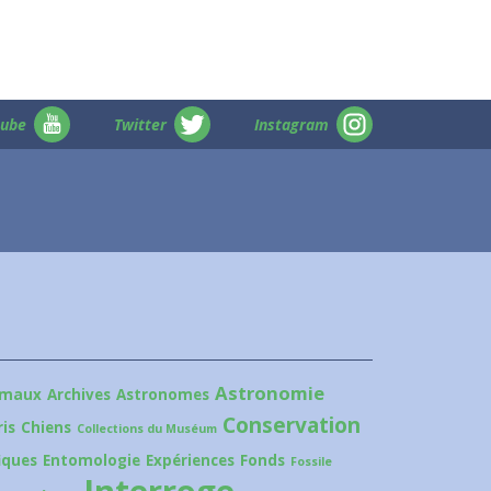
tube
Twitter
Instagram
Astronomie
imaux
Archives
Astronomes
Conservation
is
Chiens
Collections du Muséum
iques
Entomologie
Expériences
Fonds
Fossile