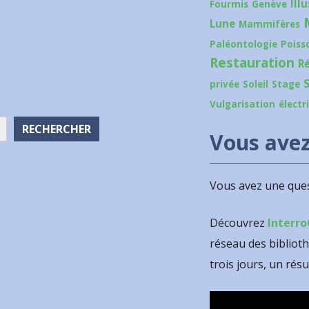
Ill
Fourmis
Genève
Lune
Mammifères
Paléontologie
Poiss
Restauration
R
privée
Soleil
Stage
Vulgarisation
électr
RECHERCHER
Vous avez
Vous avez une ques
Découvrez
Interro
réseau des bibliot
trois jours, un résu