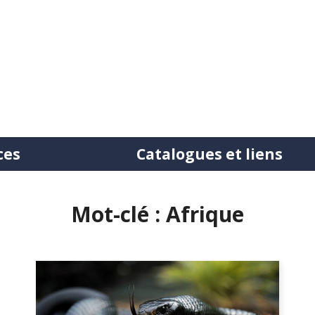
ces
Catalogues et liens
tation
Mot-clé : Afrique
ntre bibliothèques
uction de documents