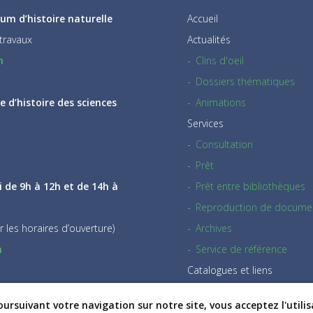
um d’histoire naturelle
Accueil
travaux
Actualités
h
Clins d'oeil
Dossiers thématiques
 d’histoire des sciences
Animations
Services
Consultation
Prêt
i de 9h à 12h et de 14h à
Prêt entre bibliothèques
Reproduction de docume
r les horaires d’ouverture)
Archives
h
Service de référence
Catalogues et liens
Tarifs & règlements
ursuivant votre navigation sur notre site, vous acceptez l'utili