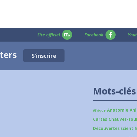
Site officiel
Facebook
You
tters
S'inscrire
Mots-clés
Anatomie
An
Afrique
Cartes
Chauves-sour
Découvertes scientif