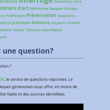
Interroge
ustrations
Inventions
Livre
Métiers d'art
Météorites
Nuages
Oiseaux
Préservation
ons
Préhistoire
Questions
Sciences
éserve précieuse
Serpents
Société
Suisse
Temps
Théories scientifiques
icité
 une question?
tion ?
GE
, le service de questions-réponses. Le
hèques genevoises vous offre, en moins de
ltat fiable et des sources identifiées.