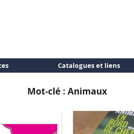
ces
Catalogues et liens
tation
Mot-clé : Animaux
ntre bibliothèques
uction de documents