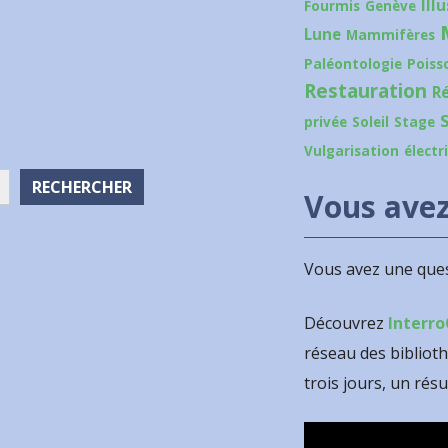
Ill
Fourmis
Genève
Lune
Mammifères
Paléontologie
Poiss
Restauration
R
privée
Soleil
Stage
Vulgarisation
électr
RECHERCHER
Vous avez
Vous avez une ques
Découvrez
Interro
réseau des bibliot
trois jours, un résu