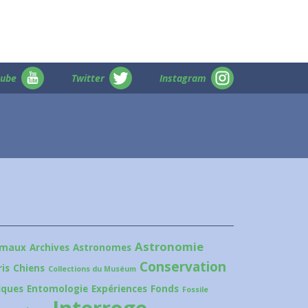
tube
Twitter
Instagram
Astronomie
imaux
Archives
Astronomes
Conservation
is
Chiens
Collections du Muséum
iques
Entomologie
Expériences
Fonds
Fossile