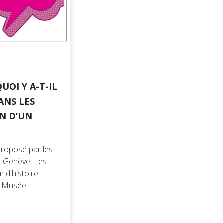
UOI Y A-T-IL
ANS LES
ON D’UN
proposé par les
de Genève. Les
 d'histoire
u Musée