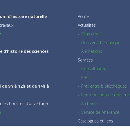
um d’histoire naturelle
Accueil
travaux
Actualités
h
Clins d'oeil
Dossiers thématiques
 d’histoire des sciences
Animations
Services
Consultation
Prêt
i de 9h à 12h et de 14h à
Prêt entre bibliothèques
Reproduction de docume
r les horaires d’ouverture)
Archives
h
Service de référence
Catalogues et liens
Tarifs & règlements