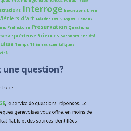
iques
Entomologie
Expériences
Fonds
Fossile
Interroge
ustrations
Inventions
Livre
Métiers d'art
Météorites
Nuages
Oiseaux
Préservation
ons
Préhistoire
Questions
Sciences
éserve précieuse
Serpents
Société
Suisse
Temps
Théories scientifiques
icité
 une question?
tion ?
GE
, le service de questions-réponses. Le
hèques genevoises vous offre, en moins de
ltat fiable et des sources identifiées.