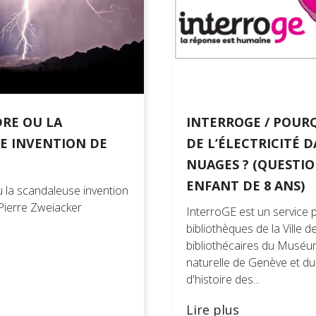
es
 de référence
RE OU LA
INTERROGE / POURQ
E INVENTION DE
DE L’ÉLECTRICITÉ D
NUAGES ? (QUESTI
ENFANT DE 8 ANS)
 la scandaleuse invention
 Pierre Zweiacker
InterroGE est un service 
bibliothèques de la Ville 
bibliothécaires du Muséum
naturelle de Genève et d
d'histoire des...
Lire plus