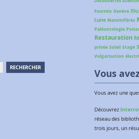
Découvertes scientif
Ill
Fourmis
Genève
Lune
Mammifères
Paléontologie
Poiss
Restauration
R
privée
Soleil
Stage
Vulgarisation
électr
RECHERCHER
Vous avez
Vous avez une ques
Découvrez
Interro
réseau des bibliot
trois jours, un résu