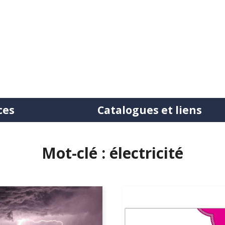
ces
Catalogues et liens
tation
Mot-clé : électricité
ntre bibliothèques
uction de documents