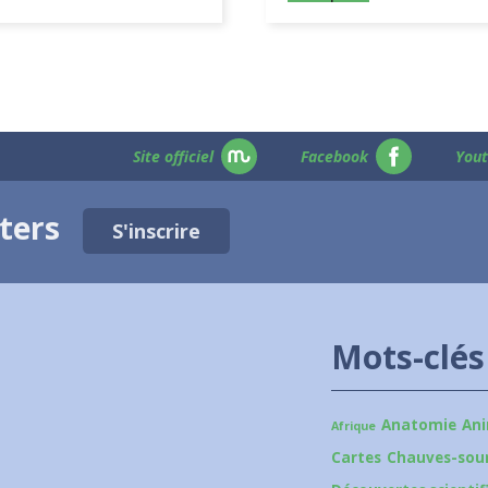
Site officiel
Facebook
You
tters
S'inscrire
Mots-clés
Anatomie
An
Afrique
Cartes
Chauves-sour