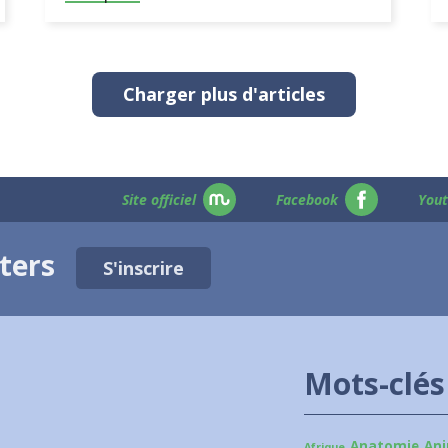
Charger plus d'articles
Site officiel
Facebook
You
tters
S'inscrire
Mots-clés
Anatomie
An
Afrique