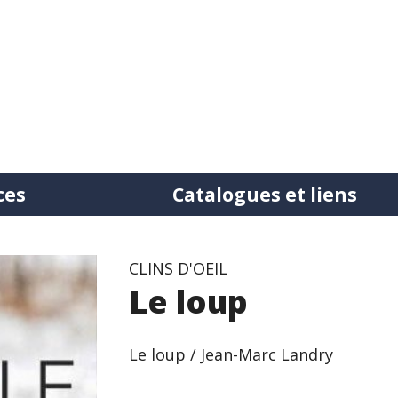
ces
Catalogues et liens
tation
CLINS D'OEIL
Le loup
ntre bibliothèques
Le loup / Jean-Marc Landry
uction de documents