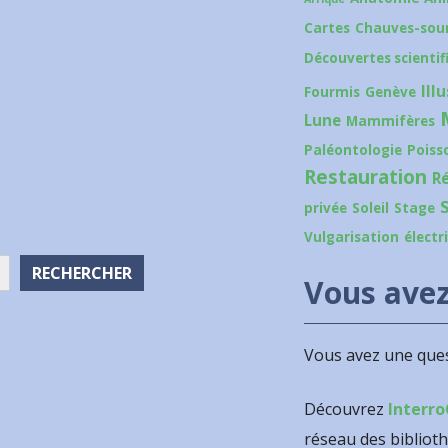
Cartes
Chauves-sour
Découvertes scientif
Ill
Fourmis
Genève
Lune
Mammifères
Paléontologie
Poiss
Restauration
R
privée
Soleil
Stage
Vulgarisation
électr
RECHERCHER
Vous avez
Vous avez une ques
Découvrez
Interro
réseau des bibliot