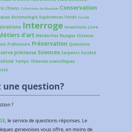
Conservation
is
Chiens
Collections du Muséum
iques
Entomologie
Expériences
Fonds
Fossile
Interroge
ustrations
Inventions
Livre
Métiers d'art
Météorites
Nuages
Oiseaux
Préservation
ons
Préhistoire
Questions
Sciences
éserve précieuse
Serpents
Société
Suisse
Temps
Théories scientifiques
icité
 une question?
tion ?
GE
, le service de questions-réponses. Le
hèques genevoises vous offre, en moins de