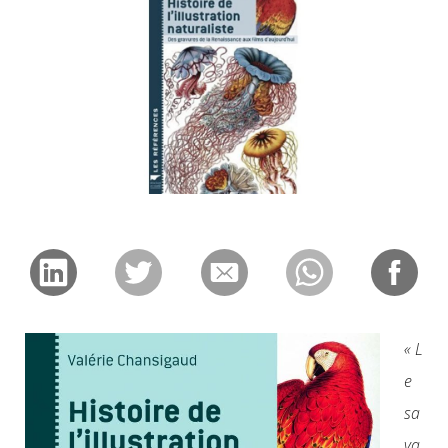
« L
e
sa
va