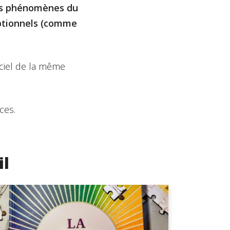
des phénomènes du
eptionnels (comme
e ciel de la même
ces.
il