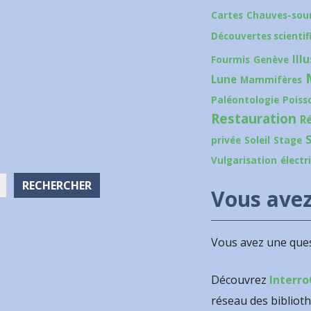
Cartes
Chauves-sour
Découvertes scientif
Ill
Fourmis
Genève
Lune
Mammifères
Paléontologie
Poiss
Restauration
R
privée
Soleil
Stage
Vulgarisation
électr
RECHERCHER
Vous avez
Vous avez une ques
Découvrez
Interro
réseau des bibliot