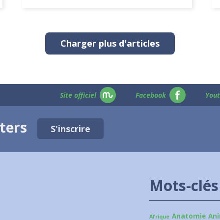
Charger plus d'articles
Site officiel
Facebook
You
tters
S'inscrire
Mots-clés
Anatomie
An
Afrique