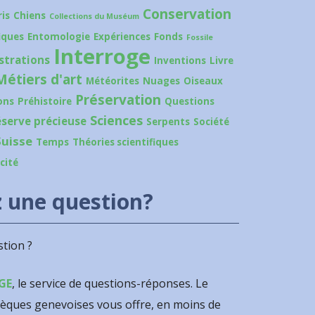
Conservation
is
Chiens
Collections du Muséum
iques
Entomologie
Expériences
Fonds
Fossile
Interroge
ustrations
Inventions
Livre
Métiers d'art
Météorites
Nuages
Oiseaux
Préservation
ons
Préhistoire
Questions
Sciences
éserve précieuse
Serpents
Société
Suisse
Temps
Théories scientifiques
icité
 une question?
tion ?
GE
, le service de questions-réponses. Le
hèques genevoises vous offre, en moins de