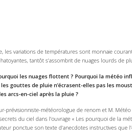
es
 de référence
, les variations de températures sont monnaie courante
chatoyantes, tantôt s’assombrit de nuages lourds de pl
urquoi les nuages flottent ? Pourquoi la météo inf
les gouttes de pluie n’écrasent-elles pas les mous
s arcs-en-ciel après la pluie ?
eur-prévisionniste-météorologue de renom et M. Météo 
s secrets du ciel dans l’ouvrage « Les pourquoi de la mét
auteur ponctue son texte d’anecdotes instructives que l