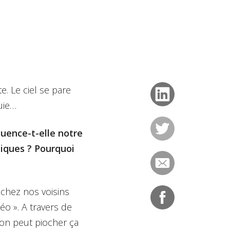
. Le ciel se pare
uie…
luence-t-elle notre
tiques ? Pourquoi
chez nos voisins
éo ». A travers de
’on peut piocher ça